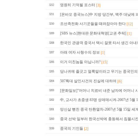
영원히 기억될 포스터
[3]
3212
3211
[온바오 중국뉴스]中 지방 당간부, 백주 대낮에 
조선족전화 사기꾼들을 때려잡아야 한다
[12]
3210
[SBS 뉴스]현대판 문화대혁명[교권 추락]
[1]
3209
한국인 관광객 중국서 택시 잘못 타서 생긴 아내
3208
아래 여자 사형수의 정보
[1]
3207
이거 미친놈들 아닙니까?
[15]
3206
당나귀에 줄긋고 얼룩말이라고 우기는 중국인의
3205
507특대 살인사건의 진실에 대하여
[6]
3204
3203
[문화일보]"어머니 치료비 내준 남자에 어머니 시집
中, 교사가 초중생 83명 성매매시켜-2007년 5월 19
3202
망신살 뻗친 중국 탄환열차-2007년 5월 15일 
3201
중국 선박 일부러 한국선박에 충동해서 침몰시킨
3200
중국의 기인들
[2]
3199