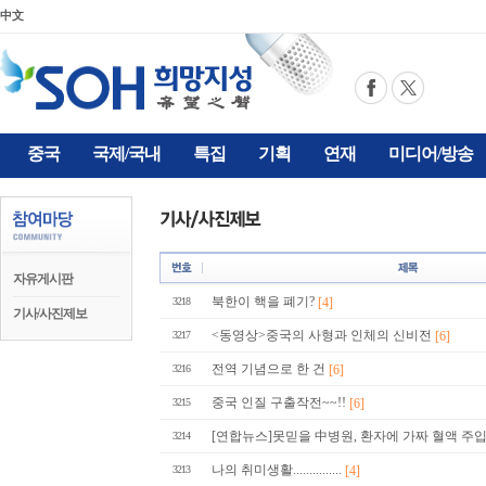
中文
중국
국제/국내
특집
기획
연재
미디어/방송
자유게시판
북한이 핵을 폐기?
[4]
3218
기사/사진제보
<동영상>중국의 사형과 인체의 신비전
[6]
3217
전역 기념으로 한 건
[6]
3216
중국 인질 구출작전~~!!
[6]
3215
[연합뉴스]못믿을 中병원, 환자에 가짜 혈액 주입-20
3214
나의 취미생활...............
[4]
3213