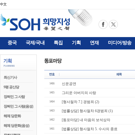
中文
중국
국제/국내
특집
기획
연재
미디어/방송
최신기사
1416
신운공연
9평 공산당
1415
그리운 아버지의 사랑
장쩌민 그 사람
1414
[형사절차 7.] 경범죄 (2)
장쩌민 그 사람(음성)
1413
[법률상담] 형사절차 6경범죄 (1)
해체 당문화
1412
[동포마당] 내 마음의 보석상자
해체 당문화(음성)
1411
[법률상담] 형사절차 5. 수사의 종료