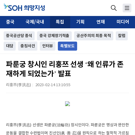
중국
국제/국내
특집
기획
연재
미디어
중국공산당 종식
중국 강제장기적출
공산주의의 최종 목적
칼럼
대담
충칭사건
인터뷰
특별보도
파룬궁 창시인 리훙쯔 선생 ‘왜 인류가 존
재하게 되었는가’ 발표
리훙쯔(李洪志)
2023-02-14 13:10:55
|
리훙쯔(李洪志) 선생은 파룬궁(法輪功) 창시인이다. 파룬궁은 명상과 완만한
운동을 결합한 수련법이며 진선인(眞·善·忍)을 원칙으로 하는 철학적 가르침