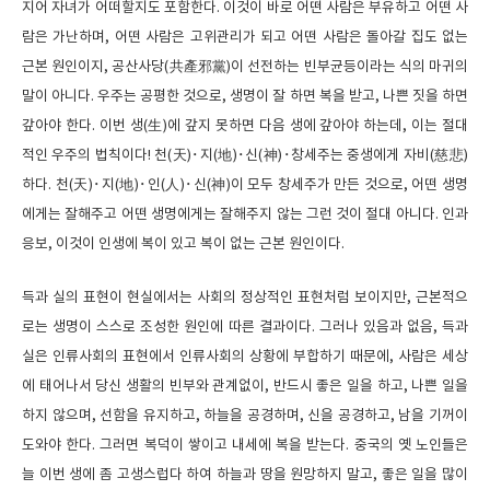
지어 자녀가 어떠할지도 포함한다. 이것이 바로 어떤 사람은 부유하고 어떤 사
람은 가난하며, 어떤 사람은 고위관리가 되고 어떤 사람은 돌아갈 집도 없는
근본 원인이지, 공산사당(共產邪黨)이 선전하는 빈부균등이라는 식의 마귀의
말이 아니다. 우주는 공평한 것으로, 생명이 잘 하면 복을 받고, 나쁜 짓을 하면
갚아야 한다. 이번 생(生)에 갚지 못하면 다음 생에 갚아야 하는데, 이는 절대
적인 우주의 법칙이다! 천(天)･지(地)･신(神)･창세주는 중생에게 자비(慈悲)
하다. 천(天)･지(地)･인(人)･신(神)이 모두 창세주가 만든 것으로, 어떤 생명
에게는 잘해주고 어떤 생명에게는 잘해주지 않는 그런 것이 절대 아니다. 인과
응보, 이것이 인생에 복이 있고 복이 없는 근본 원인이다.
득과 실의 표현이 현실에서는 사회의 정상적인 표현처럼 보이지만, 근본적으
로는 생명이 스스로 조성한 원인에 따른 결과이다. 그러나 있음과 없음, 득과
실은 인류사회의 표현에서 인류사회의 상황에 부합하기 때문에, 사람은 세상
에 태어나서 당신 생활의 빈부와 관계없이, 반드시 좋은 일을 하고, 나쁜 일을
하지 않으며, 선함을 유지하고, 하늘을 공경하며, 신을 공경하고, 남을 기꺼이
도와야 한다. 그러면 복덕이 쌓이고 내세에 복을 받는다. 중국의 옛 노인들은
늘 이번 생에 좀 고생스럽다 하여 하늘과 땅을 원망하지 말고, 좋은 일을 많이