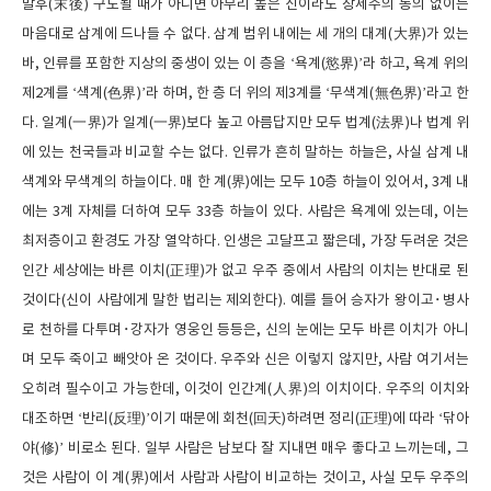
말후(末後) 구도될 때가 아니면 아무리 높은 신이라도 창세주의 동의 없이는
마음대로 삼계에 드나들 수 없다. 삼계 범위 내에는 세 개의 대계(大界)가 있는
바, 인류를 포함한 지상의 중생이 있는 이 층을 ‘욕계(慾界)’라 하고, 욕계 위의
제2계를 ‘색계(色界)’라 하며, 한 층 더 위의 제3계를 ‘무색계(無色界)’라고 한
다. 일계(一界)가 일계(一界)보다 높고 아름답지만 모두 법계(法界)나 법계 위
에 있는 천국들과 비교할 수는 없다. 인류가 흔히 말하는 하늘은, 사실 삼계 내
색계와 무색계의 하늘이다. 매 한 계(界)에는 모두 10층 하늘이 있어서, 3계 내
에는 3계 자체를 더하여 모두 33층 하늘이 있다. 사람은 욕계에 있는데, 이는
최저층이고 환경도 가장 열악하다. 인생은 고달프고 짧은데, 가장 두려운 것은
인간 세상에는 바른 이치(正理)가 없고 우주 중에서 사람의 이치는 반대로 된
것이다(신이 사람에게 말한 법리는 제외한다). 예를 들어 승자가 왕이고･병사
로 천하를 다투며･강자가 영웅인 등등은, 신의 눈에는 모두 바른 이치가 아니
며 모두 죽이고 빼앗아 온 것이다. 우주와 신은 이렇지 않지만, 사람 여기서는
오히려 필수이고 가능한데, 이것이 인간계(人界)의 이치이다. 우주의 이치와
대조하면 ‘반리(反理)’이기 때문에 회천(回天)하려면 정리(正理)에 따라 ‘닦아
야(修)’ 비로소 된다. 일부 사람은 남보다 잘 지내면 매우 좋다고 느끼는데, 그
것은 사람이 이 계(界)에서 사람과 사람이 비교하는 것이고, 사실 모두 우주의