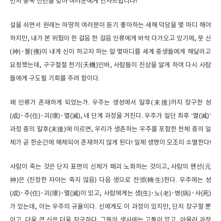
먼저 중국 신년을 맞아 여러분에게 인사드립니다!
설을 쇠면서 원래는 마땅히 여러분이 듣기 좋아하는 새해 덕담을 몇 마디 해야
하지만, 내가 본 위험이 한 걸음 한 걸음 인류에게 바싹 다가오고 있기에, 뭇 신
(神)･불(佛)이 내게 신이 하고자 하는 말 몇마디를 세계 중생들에게 해달라고
요청했는데, 구구절절 천기(天機)인바, 사람들이 진상을 알게 하여 다시 사람
들에게 구도될 기회를 주려 함이다.
왜 인류가 존재하게 되었는가. 우주는 생성에서 말후(末後)까지 장구한 성
(成)･주(住)･괴(壞)･멸(滅), 네 단계 과정을 거친다. 우주가 일단 최후 ‘멸(滅)’
과정 중의 말후(末後)에 이르면, 우리가 생존하는 우주를 포함한 천체 중의 일
체가 곧 한순간에 해체되어 존재하지 않게 된다! 일체 생명이 모조리 소멸한다!
사람이 죽는 것은 단지 표면의 신체가 패괴 노화하는 것이고, 사람의 왠선(元
神)은 (진정한 자아는 죽지 않음) 다음 생으로 전생(轉生)한다. 우주에는 성
(成)･주(住)･괴(壞)･멸(滅)이 있고, 사람에게는 생(生)･노(老)･병(病)･사(死)
가 있는데, 이는 우주의 규율이다. 신에게도 이 과정이 있지만, 단지 장구할 뿐
이고, 더욱 큰 신은 더욱 장구하다. 그들의 생사에는 고통이 없고, 아울러 과정