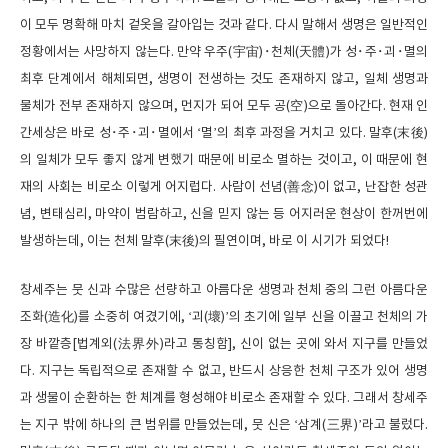
이 모두 명확해 마치 겉옷을 갈아입는 것과 같다. 다시 말해서 생명은 일반적인
정황에서는 사망하지 않는다. 만약 우주(宇宙)･천체(天體)가 성･주･괴･멸의
최후 단계에서 해체되면, 생명이 전생하는 것도 존재하지 않고, 일체 생명과
물체가 전부 존재하지 않으며, 먼지가 되어 모두 공(空)으로 돌아간다. 현재 인
간세상은 바로 성･주･괴･멸에서 ‘멸’의 최후 과정을 거치고 있다. 말후(末後)
의 일체가 모두 좋지 않게 변했기 때문에 비로소 멸하는 것이고, 이 때문에 현
재의 사회는 비로소 이렇게 어지럽다. 사람이 선념(善念)이 없고, 난잡한 성관
념, 변태심리, 마약이 범람하고, 신을 믿지 않는 등 어지러운 현상이 한꺼번에
발생하는데, 이는 천체 말후(末後)의 필연이며, 바로 이 시기가 되었다!
창세주는 뭇 신과 수많은 선량하고 아름다운 생명과 천체 중의 그런 아름다운
조화(造化)를 소중히 여겼기에, ‘괴(壞)’의 초기에 일부 신을 이끌고 천체의 가
장 바깥층[법계외(法界外)라고 통칭함], 신이 없는 곳에 와서 지구를 만들었
다. 지구는 독립적으로 존재할 수 없고, 반드시 상응한 천체 구조가 있어 생명
과 생물이 순환하는 한 체계를 형성해야 비로소 존재할 수 있다. 그래서 창세주
는 지구 밖에 하나의 큰 범위를 만들었는데, 뭇 신은 ‘삼계(三界)’라고 불렀다.