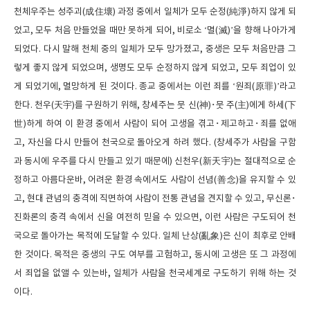
천체우주는 성주괴(成住壞) 과정 중에서 일체가 모두 순정(純淨)하지 않게 되
었고, 모두 처음 만들었을 때만 못하게 되어, 비로소 ‘멸(滅)’을 향해 나아가게
되었다. 다시 말해 천체 중의 일체가 모두 망가졌고, 중생은 모두 처음만큼 그
렇게 좋지 않게 되었으며, 생명도 모두 순정하지 않게 되었고, 모두 죄업이 있
게 되었기에, 멸망하게 된 것이다. 종교 중에서는 이런 죄를 ‘원죄(原罪)’라고
한다. 천우(天宇)를 구원하기 위해, 창세주는 뭇 신(神)･뭇 주(主)에게 하세(下
世)하게 하여 이 환경 중에서 사람이 되어 고생을 겪고･제고하고･죄를 없애
고, 자신을 다시 만들어 천국으로 돌아오게 하려 했다. (창세주가 사람을 구함
과 동시에 우주를 다시 만들고 있기 때문에) 신천우(新天宇)는 절대적으로 순
정하고 아름다운바, 어려운 환경 속에서도 사람이 선념(善念)을 유지할 수 있
고, 현대 관념의 충격에 직면하여 사람이 전통 관념을 견지할 수 있고, 무신론･
진화론의 충격 속에서 신을 여전히 믿을 수 있으면, 이런 사람은 구도되어 천
국으로 돌아가는 목적에 도달할 수 있다. 일체 난상(亂象)은 신이 최후로 안배
한 것이다. 목적은 중생의 구도 여부를 고험하고, 동시에 고생은 또 그 과정에
서 죄업을 없앨 수 있는바, 일체가 사람을 천국세계로 구도하기 위해 하는 것
이다.