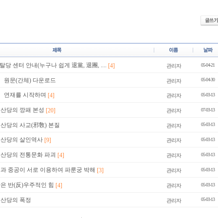
당 센터 안내(누구나 쉽게 退黨, 退團, ....
[4]
05-04-21
관리자
』 원문(간체) 다운로드
05-04-30
관리자
』 연재를 시작하며
[4]
05-03-13
관리자
공산당의 깡패 본성
[20]
07-03-13
관리자
공산당의 사교(邪敎) 본질
05-03-13
관리자
국공산당의 살인역사
[9]
05-03-13
관리자
국공산당의 전통문화 파괴
[4]
05-03-13
관리자
민과 중공이 서로 이용하여 파룬궁 박해
[3]
05-03-13
관리자
당은 반(反)우주적인 힘
[4]
05-03-13
관리자
공산당의 폭정
05-03-13
관리자