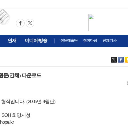
연재
미디어/방송
션윈예술단
참여마당
전체기사
원문(간체) 다운로드
지 형식입니다. (2005년 4월판)
 SOH 희망지성
fhope.kr