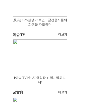
[反共] 6.25전쟁 76주년... 참전용사들의
희생을 추모하며
이슈 TV
더보기
[이슈 TV] 中 AI 급성장 비밀... 알고보
니!
꿀古典
더보기