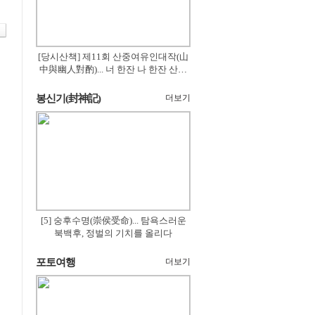
[당시산책] 제11회 산중여유인대작(山
中與幽人對酌)... 너 한잔 나 한잔 산의
꽃은 절로 피고
봉신기(封神記)
더보기
[5] 숭후수명(崇侯受命)... 탐욕스러운
북백후, 정벌의 기치를 올리다
포토여행
더보기