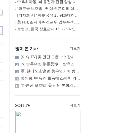
中 6세 아동, 뇌 유전자 편집 임상 시험 중 사망... 의료진 1년간 ....
‘파룬궁 보호법’ 美 상원 본회의 상정... 최종 입법 ‘초읽기’
[기자회견] “파룬궁 ‘4.25 평화대청원’ 기념 & 중공의 션윈 공연 .....
美 FBI, 조지아주 선관위 압수수색... 트럼프 “부정선거 증거 확보....
트럼프, 한국 상호관세 15→25% 인상... “韓 국회 무력합의 미비준”....
많이 본 기사
더보기
[이슈 TV] 美 민간 드론... 中 감시망 뚫고 군함 근접 촬영
[5] 숭후수명(崇侯受命)... 탐욕스러운 북백후, 정벌의 기치를 올.....
軍, 한미 연합훈련 美무인기에 방공태세 발령... 왜?
美의회, 中 유엔 활동에 스파이 의혹 제기
‘파룬궁 보호법’ 美 상원 본회의 상정... 최종 입법 ‘초읽기’
SOH TV
더보기