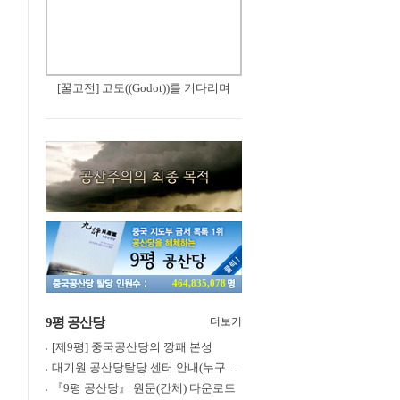
[꿀고전] 고도((Godot))를 기다리며
464,835,078
9평 공산당
더보기
[제9평] 중국공산당의 깡패 본성
대기원 공산당탈당 센터 안내(누구나 쉽게 退黨, 退團, 退隊 가능)
『9평 공산당』 원문(간체) 다운로드