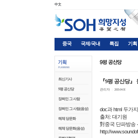
中文
중국
국제/국내
특집
기획
최신기사
『9평 공산당』 
9평 공산당
관리자
|
2005-04-30
장쩌민 그 사람
장쩌민 그 사람(음성)
doc과 html 두가
출처: 대기원
해체 당문화
對중국 단파방송 -
해체 당문화(음성)
http://www.soundo