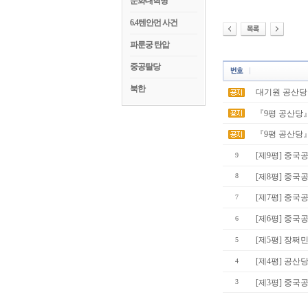
문화대혁명
6.4텐안먼 사건
파룬궁 탄압
중공탈당
북한
대기원 공산당탈
『9평 공산당
『9평 공산당
[제9평] 중국
9
8
[제8평] 중국
[제7평] 중
7
[제6평] 중
6
[제5평] 장쩌
5
[제4평] 공산
4
3
[제3평] 중국