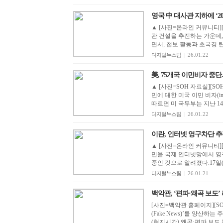
영국 中 대사관 지하에 ‘208
▲ [사진=온라인 커뮤니티]
관 건설을 추진하는 가운데,
면서, 첩보 활동과 초국경 탄
디지털뉴스팀
|
26.01.22
美, 75개국 이민비자 중단.
▲ [사진=SOH 자료실][S
민에 대한 미국 이민 비자(im
따르면 미 국무부는 지난 14
디지털뉴스팀
|
26.01.22
이란, 인터넷 영구차단 추진.
▲ [사진=온라인 커뮤니티]
민을 국제 인터넷망에서 영
중인 것으로 알려졌다.17일(
디지털뉴스팀
|
26.01.21
백악관, ‘편파·왜곡 보도’ 리스
[사진=백악관 홈페이지][S
(Fake News)’를 양산하
(현지시간) 왜곡·편파 보도 