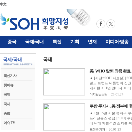
中文
중국
국제/국내
특집
기획
연재
미디어/방송
美, WHO 탈퇴 최종 완료.
최신기사
▲ [사진=SOH 자료실] [
널드 트럼프 대통령이 집권 
핫이슈
개시한 지 1년 만이다. 이에 
국제
디지털뉴스팀
|
26.01.24
국내
쿠팡 투자사, 美 정부에 '韓
▲ 1월 15일 서울 송파구 쿠
종합
프리진뉴스 편집][SOH] 
이슈 TV
에 대해 차별적인 조치를 취
도현준 기자
|
26.01.23