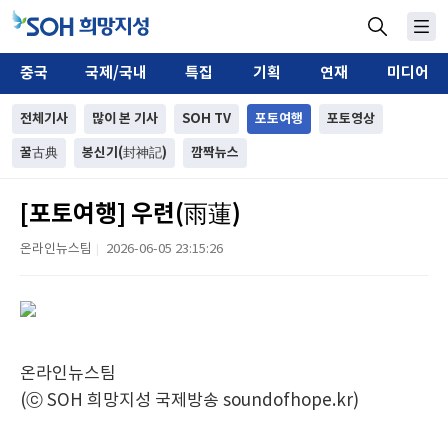
중국
국제/국내
특집
기획
연재
미디어
전체기사
많이 본 기사
SOH TV
포토여행
포토영상
꿀古典
봉신기(封神記)
깜짝뉴스
[포토여행] 우련(雨蓮)
온라인뉴스팀
2026-06-05 23:15:26
|
온라인뉴스팀
(ⓒ SOH 희망지성 국제방송 soundofhope.kr)