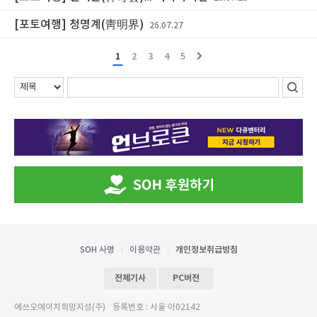
[포토여행] 청명계(靑明界)
26.07.27
1
2
3
4
5
SOH 사명
이용약관
개인정보취급방침
전체기사
PC버전
에쓰오에이치희망지성(주)
등록번호 : 서울 아02142