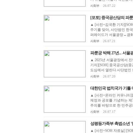
사회부
|
26.07.22
[포토] 중국공산당의 파
▲ [사진=김국환 기자][SO
주기를 맞아, 사단법인 한
퍼레이드가 서울광장↔광화문
사회부
|
26.07.21
파룬궁 박해 27년... 서
▲ 2025년 서울광장에서 진
기자][SOH] 중국공산당(
도심에서 열린다.사단법인 
사회부
|
26.07.20
대한민국 법치국가 기틀 마련
▲ [사진=온라인 커뮤니티][
제정과 공포를 기념하는 제
주의를 바탕으로 한 민주공화
사회부
|
26.07.17
성평등가족부 촉법소년 '만 13
▲ [사진=SOH 자료실] [SOH] 강력 범죄나 상습 범죄를 저지른 청소년에 한해 형