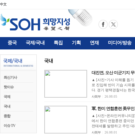
中文
중국
국제/국내
특집
기획
연재
미디어/방송
대진연, 오산 미군기지 무단 침
최신기사
▲ [사진=기사 이해를 돕기 
로 진입해 반미 기습 시위
핫이슈
다. 경기 평택경찰서는 한
국제
사회부
|
26.08.05
국내
軍, 한미 연합훈련 美무인기
▲ [사진=온라인커뮤니티][
종합
에서 한미 연합훈련 중이던
이슈 TV
전태세를 발령하고 주민 대피
사회부
|
26.08.01