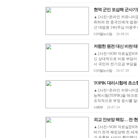
현역 군인 포섭해 군사기밀
▲ [사진=온라인 커뮤니티]
취하려 한 중국인에게 법원
근 대법원 1부(주심 마용주 
디지털뉴스팀
|
26.08.01
저렴한 원전 대신 비싼 태양
▲ [사진=SOH 자료실][
신 상대적으로 비용 부담이
서 국민의 전기요금 부담을 
디지털뉴스팀
|
26.07.30
TOPIK 대리시험에 초소형 
▲ [사진=온라인 커뮤니티]
능력시험(TOPIK)을 매크
조직적으로 부정 응시를 알
사회부
|
26.07.24
외교 안보망 해킹… 전·현
▲ [사진=SOH 자료실][
버가 전격 해킹당해 전 세계
거 유출된 사실이 확인됐다.특