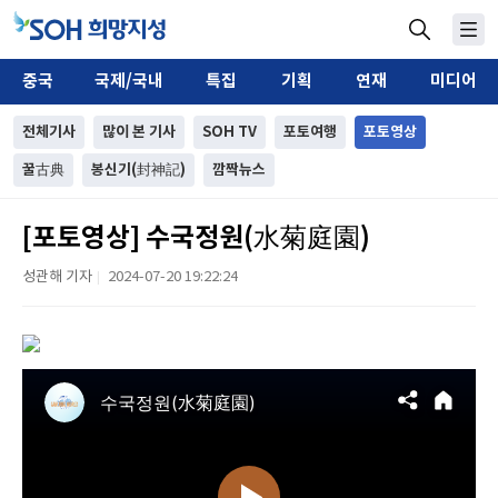
중국
국제/국내
특집
기획
연재
미디어
전체기사
많이 본 기사
SOH TV
포토여행
포토영상
꿀古典
봉신기(封神記)
깜짝뉴스
[포토영상] 수국정원(水菊庭園)
성관해 기자
2024-07-20 19:22:24
|