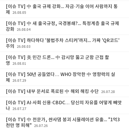
[이슈 TV] 中 출국 규제 강화... 자금·기술 이어 사람까지 통
제
26.08.05
[이슈 TV] 中 새 출국규정, 국경봉쇄?... 특정계층 출국 규제
강화
26.08.04
[이슈 TV] 하다하다 '불법주차 스티커'까지... 가짜 'QR코드'
주의
26.08.03
[이슈 TV] 美 민간 드론... 中 감시망 뚫고 군함 근접 촬
영
26.08.01
[이슈 TV] 50년 공들였다… WHO 장악한 中 영향력의 실
체
26.07.29
[이슈 TV] 내부 문서로 폭로된 中 해외 해킹 수단
26.07.28
[이슈 TV] AI·사회 신용·CBDC… 당신의 자유를 어떻게 빼앗
나
26.07.27
[이슈 TV] 中 전문가, 싼샤댐 붕괴 시뮬레이션 유출... "1억3
천만 명 피해"
26.07.26