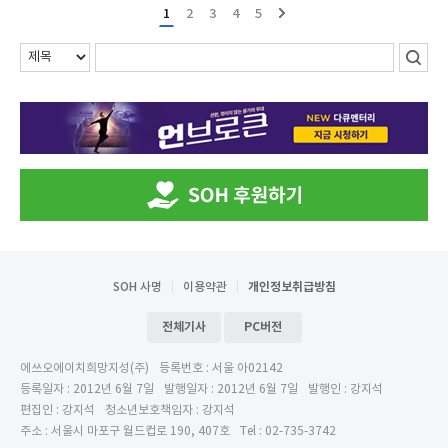
1
2
3
4
5
SOH 사명
이용약관
개인정보취급방침
전체기사
PC버전
에쓰오에이치희망지성(주)
등록번호 : 서울 아02142
등록일자 : 2012년 6월 7일
발행일자 : 2012년 6월 7일
발행인 : 강지석
편집인 : 강지석
청소년보호책임자 : 강지석
주소 : 서울시 마포구 월드컵로 190, 407호
Tel : 02-735-3742