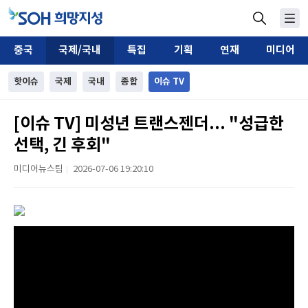
중국
국제/국내
특집
기획
연재
미디어
핫이슈
국제
국내
종합
이슈 TV
[이슈 TV] 미성년 트랜스젠더... "성급한
선택, 긴 후회"
미디어뉴스팀
2026-07-06 19:20:10
|