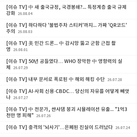
[이슈 TV] 中 새 출국규정, 국경봉쇄?... 특정계층 출국 규제
강화
26.08.04
[이슈 TV] 하다하다 '불법주차 스티커'까지... 가짜 'QR코드'
주의
26.08.03
[이슈 TV] 美 민간 드론... 中 감시망 뚫고 군함 근접 촬
영
26.08.01
[이슈 TV] 50년 공들였다… WHO 장악한 中 영향력의 실
체
26.07.29
[이슈 TV] 내부 문서로 폭로된 中 해외 해킹 수단
26.07.28
[이슈 TV] AI·사회 신용·CBDC… 당신의 자유를 어떻게 빼앗
나
26.07.27
[이슈 TV] 中 전문가, 싼샤댐 붕괴 시뮬레이션 유출... "1억3
천만 명 피해"
26.07.26
[이슈 TV] 충격의 '뇌사기'…은폐된 진실이 드러났다
26.07.24