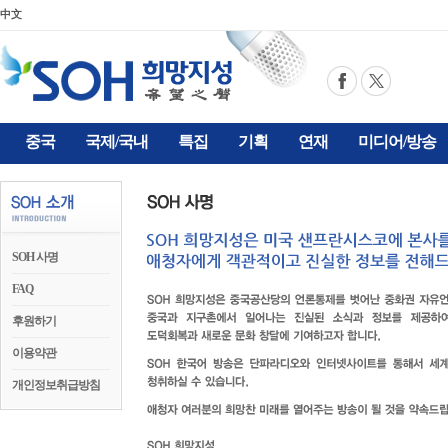
中文
중국
국제/국내
특집
기획
연재
미디어/방송
SOH 사명
FAQ
후원하기
이용약관
개인정보취급방침